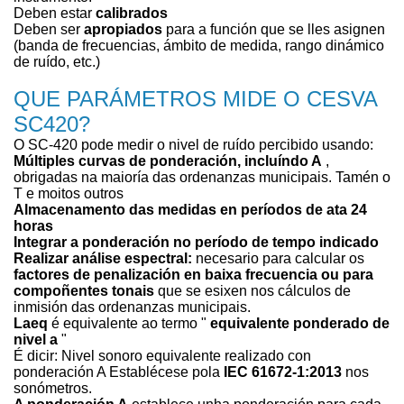
Deben estar
calibrados
Deben ser
apropiados
para a función que se lles asignen
(banda de frecuencias, ámbito de medida, rango dinámico
de ruído, etc.)
QUE PARÁMETROS MIDE O CESVA
SC420?
O SC-420 pode medir o nivel de ruído percibido usando:
Múltiples curvas de ponderación, incluíndo A
,
obrigadas na maioría das ordenanzas municipais. Tamén o
T e moitos outros
Almacenamento das medidas en períodos de ata 24
horas
Integrar a ponderación no período de tempo indicado
Realizar análise espectral:
necesario para calcular os
factores de penalización en baixa frecuencia ou para
compoñentes tonais
que se esixen nos cálculos de
inmisión das ordenanzas municipais.
Laeq
é equivalente ao termo "
equivalente ponderado de
nivel a
"
É dicir: Nivel sonoro equivalente realizado con
ponderación A Establécese pola
IEC 61672-1:2013
nos
sonómetros.