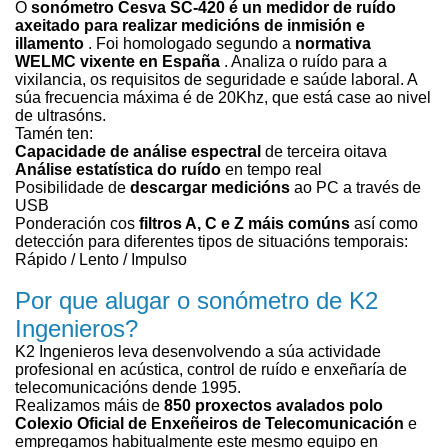
O
sonómetro Cesva SC-420 é un medidor de ruído
axeitado para realizar medicións de inmisión e
illamento
. Foi homologado segundo a
normativa
WELMC vixente en España
. Analiza o ruído para a
vixilancia, os requisitos de seguridade e saúde laboral. A
súa frecuencia máxima é de 20Khz, que está case ao nivel
de ultrasóns.
Tamén ten:
Capacidade de análise espectral
de terceira oitava
Análise estatística do ruído
en tempo real
Posibilidade de
descargar medicións
ao PC a través de
USB
Ponderación cos
filtros A, C e Z máis comúns
así como
detección para diferentes tipos de situacións temporais:
Rápido / Lento / Impulso
Por que alugar o sonómetro de K2
Ingenieros?
K2 Ingenieros leva desenvolvendo a súa actividade
profesional en acústica, control de ruído e enxeñaría de
telecomunicacións dende 1995.
Realizamos máis de
850 proxectos avalados polo
Colexio Oficial de Enxeñeiros de Telecomunicación
e
empregamos habitualmente este mesmo equipo en