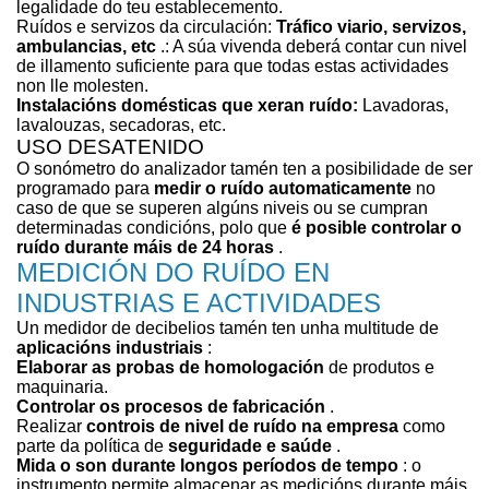
legalidade do teu establecemento.
Ruídos e servizos da circulación:
Tráfico viario, servizos,
ambulancias, etc
.: A súa vivenda deberá contar cun nivel
de illamento suficiente para que todas estas actividades
non lle molesten.
Instalacións domésticas que xeran ruído:
Lavadoras,
lavalouzas, secadoras, etc.
USO DESATENIDO
O sonómetro do analizador tamén ten a posibilidade de ser
programado para
medir o ruído automaticamente
no
caso de que se superen algúns niveis ou se cumpran
determinadas condicións, polo que
é posible controlar o
ruído durante máis de 24 horas
.
MEDICIÓN DO RUÍDO EN
INDUSTRIAS E ACTIVIDADES
Un medidor de decibelios tamén ten unha multitude de
aplicacións industriais
:
Elaborar as probas de homologación
de produtos e
maquinaria.
Controlar os procesos de fabricación
.
Realizar
controis de nivel de ruído na empresa
como
parte da política de
seguridade e saúde
.
Mida o son durante longos períodos de tempo
: o
instrumento permite almacenar as medicións durante máis