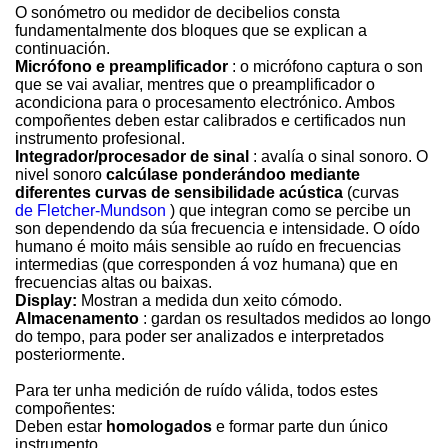
O sonómetro ou medidor de decibelios consta
fundamentalmente dos bloques que se explican a
continuación.
Micrófono e preamplificador
: o micrófono captura o son
que se vai avaliar, mentres que o preamplificador o
acondiciona para o procesamento electrónico. Ambos
compoñentes deben estar calibrados e certificados nun
instrumento profesional.
Integrador/procesador de sinal
: avalía o sinal sonoro. O
nivel sonoro
calcúlase ponderándoo mediante
diferentes curvas de sensibilidade acústica
(curvas
de Fletcher-Mundson
) que integran como se percibe un
son dependendo da súa frecuencia e intensidade. O oído
humano é moito máis sensible ao ruído en frecuencias
intermedias (que corresponden á voz humana) que en
frecuencias altas ou baixas.
Display:
Mostran a medida dun xeito cómodo.
Almacenamento
: gardan os resultados medidos ao longo
do tempo, para poder ser analizados e interpretados
posteriormente.
Para ter unha medición de ruído válida, todos estes
compoñentes:
Deben estar
homologados
e formar parte dun único
instrumento.