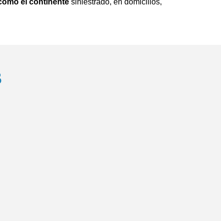
como el continente
siniestrado, en domicilios,
S