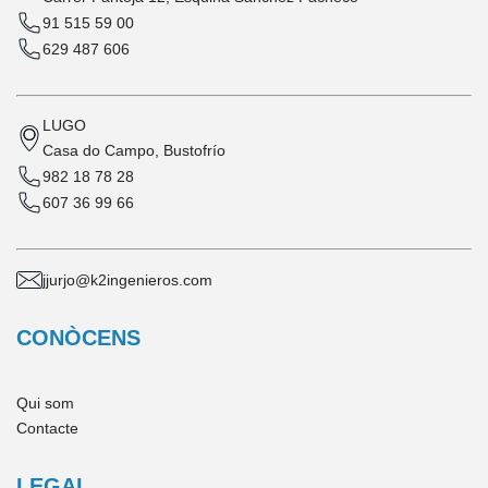
91 515 59 00
629 487 606
LUGO
Casa do Campo, Bustofrío
982 18 78 28
607 36 99 66
jjurjo@k2ingenieros.com
CONÒCENS
Qui som
Contacte
LEGAL