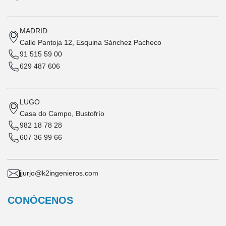
MADRID
Calle Pantoja 12, Esquina Sánchez Pacheco
91 515 59 00
629 487 606
LUGO
Casa do Campo, Bustofrío
982 18 78 28
607 36 99 66
jjurjo@k2ingenieros.com
CONÓCENOS